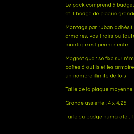
-
-
Le pack comprend 5 badges
Double
Double
et 1 badge de plaque grand
couche
couche
-
-
Montage par ruban adhésif : F
Plusieurs
Plusieurs
armoires, vos tiroirs ou tou
choix
choix
de
de
montage est permanente.
couleurs
couleurs
Magnétique : se fixe sur n'i
boîtes à outils et les armoir
un nombre illimité de fois !
Taille de la plaque moyenne 
Grande assiette : 4 x 4,25
Taille du badge numéroté : 1