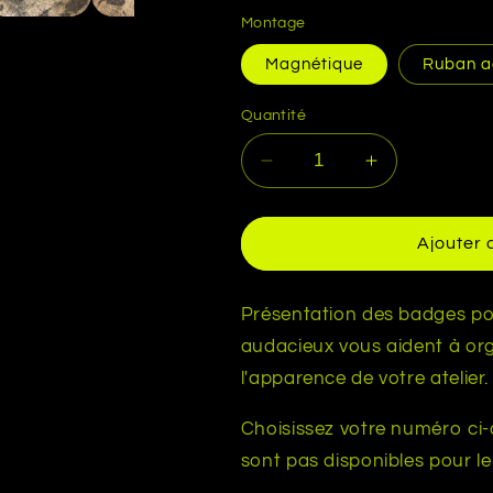
Montage
Magnétique
Ruban a
Quantité
Réduire
Augmenter
la
la
quantité
quantité
de
de
Ajouter 
Badges
Badges
pour
pour
boîte
boîte
Présentation des badges pou
à
à
audacieux vous aident à org
outils
outils
l'apparence de votre atelier.
-
-
Pack
Pack
Choisissez votre numéro ci-
de
de
numéros
numéros
sont pas disponibles pour l
Moto
Moto