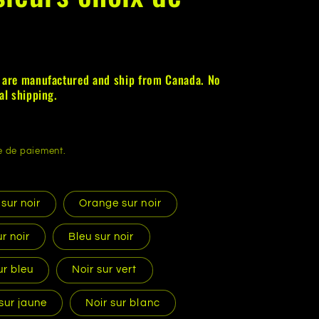
s are manufactured and ship from Canada. No
al shipping.
e de paiement.
sur noir
Orange sur noir
ur noir
Bleu sur noir
ur bleu
Noir sur vert
sur jaune
Noir sur blanc