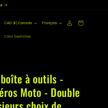
da
P
L
Connexion
Panier
CAD $ | Canada
Français
a
a
y
n
Color Swatches
s
g
/
u
r
e
é
oîte à outils -
g
i
éros Moto - Double
o
n
sieurs choix de